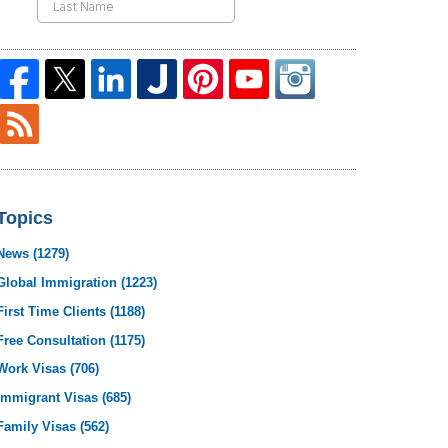
Topics
News
(1279)
Global Immigration
(1223)
First Time Clients
(1188)
Free Consultation
(1175)
Work Visas
(706)
Immigrant Visas
(685)
Family Visas
(562)