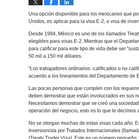
Una opción disponible para los mexicanos que por
Unidos, es aplicar para la visa E-2, o visa de inver
Desde 1994, México es uno de los llamados Treaty
elegibles para visas E-2. Mientras que el Departa
para calificar para este tipo de vida debe ser “su
50 mil a 150 mil dólares.
“Los trabajadores ordinarios -calificados o no calif
acuerdo a los lineamientos del Departamento de 
Las pocas personas que cumplen con los requerimie
deben demostrar que están involucrados en sus ne
Necesitamos demostrar que se creó una sociedad, 
operación del negocio, esto es lo que le decimos a
No se otorgan muchas de estas visas cada año. En
Inversionista por Tratados Internacionales (llamad
(Treaty Trader Visa). Este es un número pequeño,