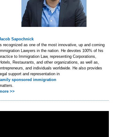
Jacob Sapochnick
is recognized as one of the most innovative, up and coming
Immigration Lawyers in the nation. He devotes 100% of his
practice to Immigration Law, representing Corporations,
Hotels, Restaurants, and other organizations, as well as,
entrepreneurs, and individuals worldwide. He also provides
legal support and representation in
family sponsored immigration
matters.
more >>