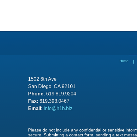
Contact
Information
Home
1502 6th Ave
San Diego, CA 92101
Phone:
619.819.9204
Fax:
619.393.0467
Email:
info@h1b.biz
Please do not include any confidential or sensitive info
secure. Submitting a contact form, sending a text messag