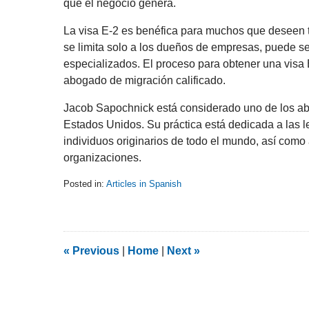
que el negocio genera.
La visa E-2 es benéfica para muchos que deseen t
se limita solo a los dueños de empresas, puede s
especializados. El proceso para obtener una visa 
abogado de migración calificado.
Jacob Sapochnick está considerado uno de los a
Estados Unidos. Su práctica está dedicada a las l
individuos originarios de todo el mundo, así como 
organizaciones.
Posted in:
Articles in Spanish
Updated:
February
5,
2014
9:08
«
Previous
|
Home
|
Next
»
am