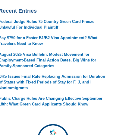
Recent Entries
Federal Judge Rules 75-Country Green Card Freeze
Unlawful For Individual Plaintiff
Pay $750 for a Faster B1/B2 Visa Appointment? What
Travelers Need to Know
August 2026 Visa Bulletin: Modest Movement for
Employment-Based Final Action Dates, Big Wins for
Family-Sponsored Categories
DHS Issues Final Rule Replacing Admission for Duration
of Status with Fixed Periods of Stay for F, J, and I
Nonimmigrants
Public Charge Rules Are Changing Effective September
18th: What Green Card Applicants Should Know