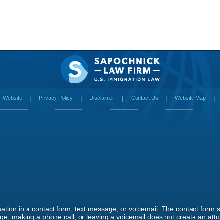
Website
Privacy Policy
Disclaimer
Contact Us
Website Map
rmation in a contact form, text message, or voicemail. The contact form
e, making a phone call, or leaving a voicemail does not create an attor