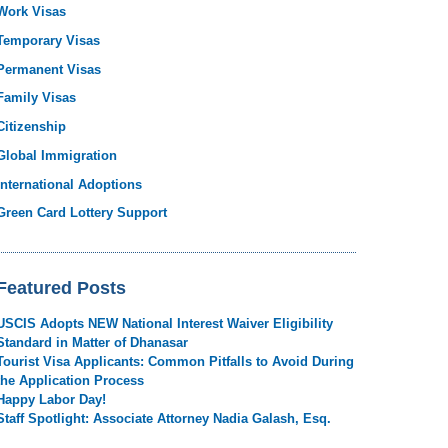
Work Visas
Temporary Visas
Permanent Visas
Family Visas
Citizenship
Global Immigration
International Adoptions
Green Card Lottery Support
Featured Posts
USCIS Adopts NEW National Interest Waiver Eligibility
Standard in Matter of Dhanasar
Tourist Visa Applicants: Common Pitfalls to Avoid During
the Application Process
Happy Labor Day!
Staff Spotlight: Associate Attorney Nadia Galash, Esq.