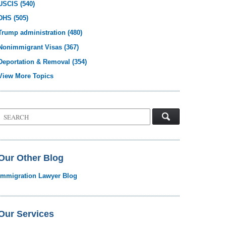
USCIS
(540)
DHS
(505)
Trump administration
(480)
Nonimmigrant Visas
(367)
Deportation & Removal
(354)
View More Topics
Search
on
Visa
Law
Blog
Our Other Blog
Immigration Lawyer Blog
Our Services