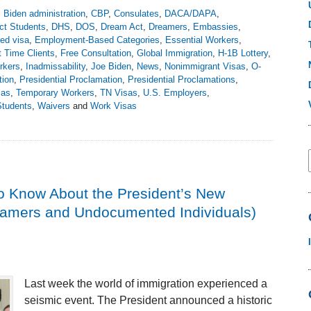
,
Biden administration
,
CBP
,
Consulates
,
DACA/DAPA
,
ct Students
,
DHS
,
DOS
,
Dream Act
,
Dreamers
,
Embassies
,
ed visa
,
Employment-Based Categories
,
Essential Workers
,
t Time Clients
,
Free Consultation
,
Global Immigration
,
H-1B Lottery
,
rkers
,
Inadmissability
,
Joe Biden
,
News
,
Nonimmigrant Visas
,
O-
tion
,
Presidential Proclamation
,
Presidential Proclamations
,
sas
,
Temporary Workers
,
TN Visas
,
U.S. Employers
,
tudents
,
Waivers
and
Work Visas
o Know About the President’s New
reamers and Undocumented Individuals)
Last week the world of immigration experienced a
seismic event. The President announced a historic