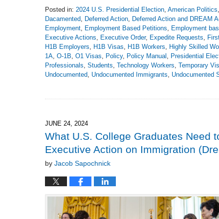
Posted in:
2024 U.S. Presidential Election
,
American Politics
Dacamented
,
Deferred Action
,
Deferred Action and DREAM A
Employment
,
Employment Based Petitions
,
Employment bas
Executive Actions
,
Executive Order
,
Expedite Requests
,
Firs
H1B Employers
,
H1B Visas
,
H1B Workers
,
Highly Skilled Wo
1A
,
O-1B
,
O1 Visas
,
Policy
,
Policy Manual
,
Presidential Elec
Professionals
,
Students
,
Technology Workers
,
Temporary Vi
Undocumented
,
Undocumented Immigrants
,
Undocumented S
Updated:
June
23,
2024
7:32
JUNE 24, 2024
pm
What U.S. College Graduates Need t
Executive Action on Immigration (D
by
Jacob Sapochnick