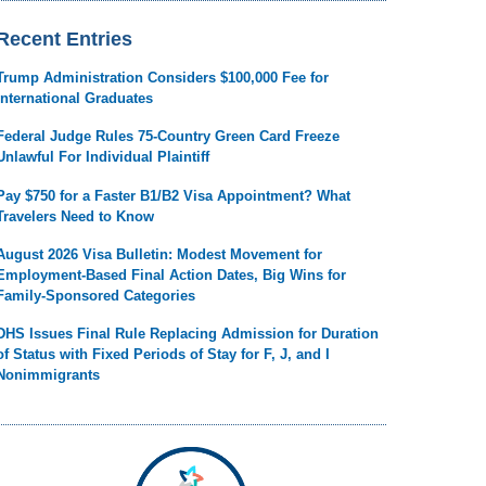
Recent Entries
Trump Administration Considers $100,000 Fee for
International Graduates
Federal Judge Rules 75-Country Green Card Freeze
Unlawful For Individual Plaintiff
Pay $750 for a Faster B1/B2 Visa Appointment? What
Travelers Need to Know
August 2026 Visa Bulletin: Modest Movement for
Employment-Based Final Action Dates, Big Wins for
Family-Sponsored Categories
DHS Issues Final Rule Replacing Admission for Duration
of Status with Fixed Periods of Stay for F, J, and I
Nonimmigrants