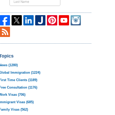
Topics
News
(1280)
Global Immigration
(1224)
First Time Clients
(1189)
Free Consultation
(1176)
Work Visas
(706)
Immigrant Visas
(685)
Family Visas
(562)