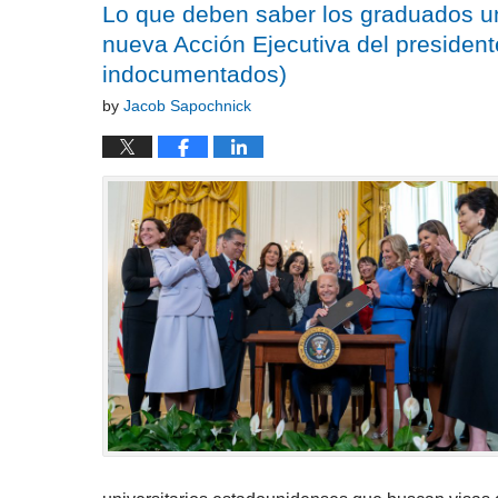
Lo que deben saber los graduados un
nueva Acción Ejecutiva del president
indocumentados)
by
Jacob Sapochnick