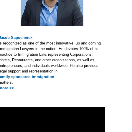
Jacob Sapochnick
is recognized as one of the most innovative, up and coming
Immigration Lawyers in the nation. He devotes 100% of his
practice to Immigration Law, representing Corporations,
Hotels, Restaurants, and other organizations, as well as,
entrepreneurs, and individuals worldwide. He also provides
legal support and representation in
family sponsored immigration
matters.
more >>