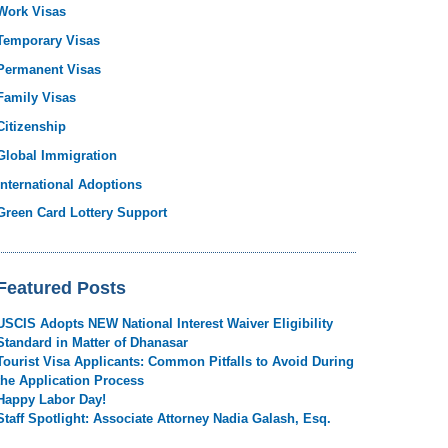
Work Visas
Temporary Visas
Permanent Visas
Family Visas
Citizenship
Global Immigration
International Adoptions
Green Card Lottery Support
Featured Posts
USCIS Adopts NEW National Interest Waiver Eligibility
Standard in Matter of Dhanasar
Tourist Visa Applicants: Common Pitfalls to Avoid During
the Application Process
Happy Labor Day!
Staff Spotlight: Associate Attorney Nadia Galash, Esq.