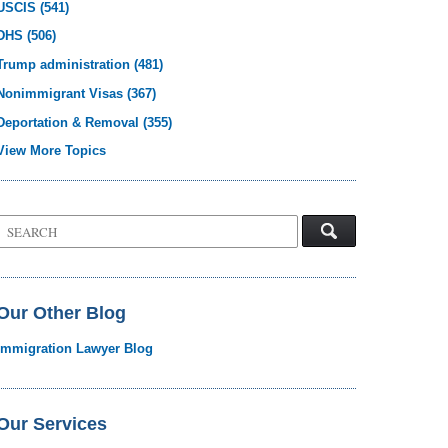
USCIS
(541)
DHS
(506)
Trump administration
(481)
Nonimmigrant Visas
(367)
Deportation & Removal
(355)
View More Topics
Search
on
Visa
Law
Blog
Our Other Blog
Immigration Lawyer Blog
Our Services